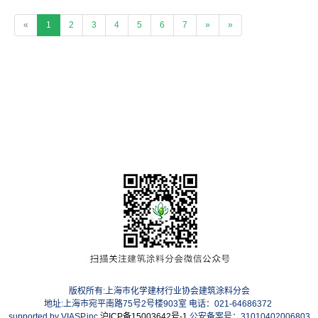
«
1
2
3
4
5
6
7
»
»
版权所有:上海市化学建材行业协会建筑涂料分会
地址:上海市宛平南路75号2号楼903室 电话：021-64686372
supported by VIASP.inc
沪ICP备15003642号-1
公安备案号：31010402006803