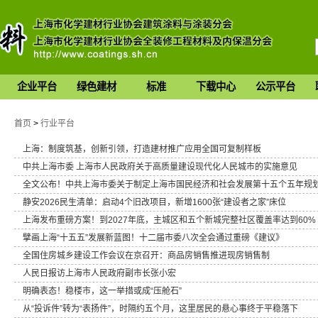
企业平台
绿色建材
标准
下载中心
公示平台
首页
>
行业平台
上海：制度筑基，创新引领，打造建材推广应用全国可复制样板
中共上海市委 上海市人民政府关于高质量建设现代化人民城市的实施意见
全文公布！中共上海市委关于制定上海市国民经济和社会发展第十五个五年规
静安2026民生清单：启动4个旧改项目，新增1600张“建设者之家”床位
上海发布重磅方案！到2027年底，主城区和五个新城完整社区覆盖率达到60%
擘画上海“十五五”发展新蓝图！十二届市委八次全会通过重磅《建议》
全国住房城乡建设工作会议在京召开：商品房销售推进现房销售制
人民日报访上海市人民政府副市长张小宏
明确表态！稳楼市，这一举措或成“压舱石”
从“投诉件”转为“表扬件”，时隔约五个月，这里居民的悬心事终于平稳落下