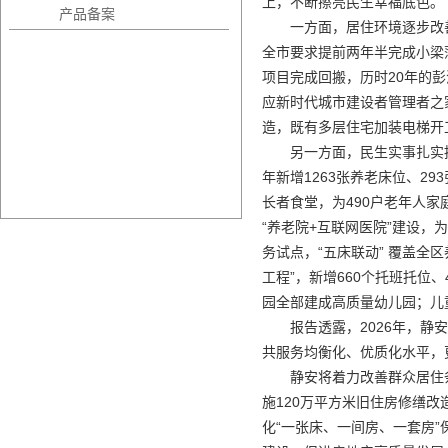
上，不断擦亮民生幸福底色。
产品备案
一方面，居住环境逐步改
全市要求提前两年半完成小梁
项目完成回搬，历时20年的彭
应新时代城市建设者管理者之家
造，既有多层住宅加装电梯开工
另一方面，民生实事扎实推
年新增1263张养老床位、2
长者食堂，为490户老年人家
“养老院+互联网医院”建设，
务试点，“五床联动” 覆盖全
工程”，新增660个托班托位
园全部建成高质量幼儿园；儿
报告透露，2026年，
共服务均衡化、优质化水平，
静安将着力改善群众居住
施120万平方米旧住房修缮
化“一张床、一间房、一套房”