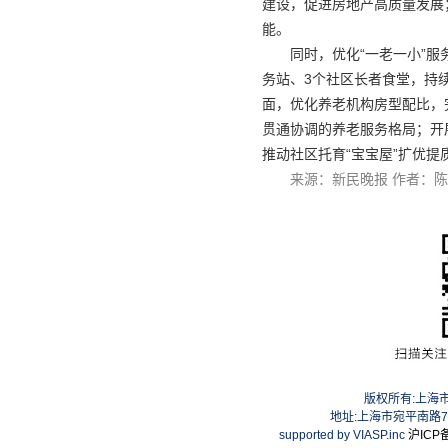
建设，促进房地产高质量发展
能。
同时，优化“一老一小”服
务站、3个社区长者食堂，持续
面，优化养老机构房型配比，
贯通协调的养老服务格局；开
推动社区托育“宝宝屋”扩优
来源：新民晚报 作者：
版权所有:上海
地址:上海市宛平南路75号
supported by VIASP.inc
沪ICP备