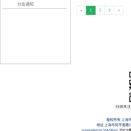
分会通知
«
1
2
3
»
版权所有:上海
地址:上海市宛平南路75号
supported by VIASP.inc
沪ICP备