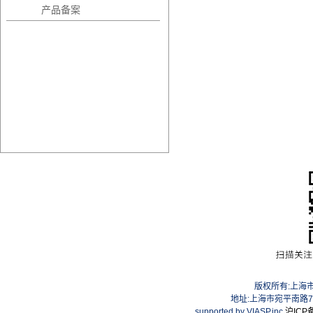
产品备案
版权所有:上海
地址:上海市宛平南路75号
supported by VIASP.inc
沪ICP备