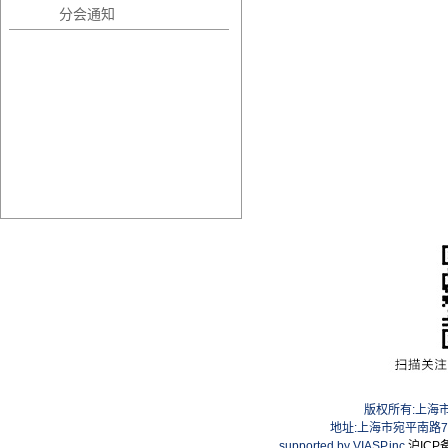
分会通知
版权所有:上海
地址:上海市宛平南路75号
supported by VIASP.inc
沪ICP备