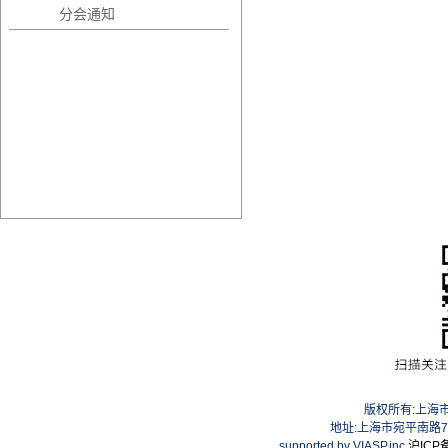
分会通知
版权所有:上海
地址:上海市宛平南路75号
supported by VIASP.inc
沪ICP备